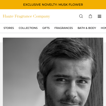
EXCLUSIVE NOVELTY: MUSK FLOWER
STORES
COLLECTIONS
GIFTS
FRAGRANCES
BATH & BODY
HO
STORES
COLLECTIONS
显示所有
ORIGINAL
BLACK
MAGIC
ASIAN
OUD
MUSK
GIFTS