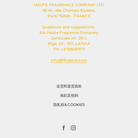
HAUTE FRAGRANCE COMPANY LTD
66 Av. des Champs-Elysees,
Paris 75008 - FRANCE
Questions and suggestions:
SIA Haute Fragrance Company
Gertrudes str. 39-1,
Riga, LV - 1011, LATVIA
Ph: +37126181177
info@hfcparis.com
送货和退货政策
条款及细则
隐私权& COOKIES